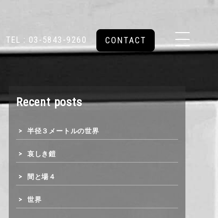
TEL : 03-5843-9260
CONTACT
Recent posts
半径３メートルの世界
哀しき鎧
間と場４
世界