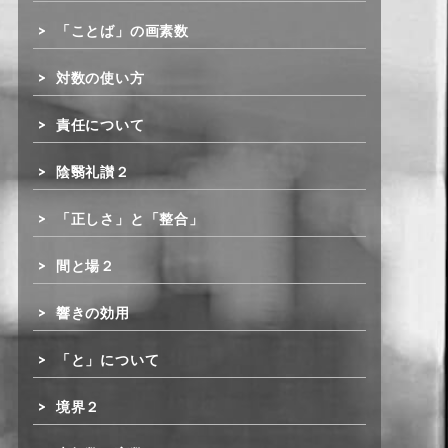
「ことば」の画素数
対数の使い方
責任について
陰翳礼讃２
「正しさ」と「整合」
間と場２
響きの効用
「と」について
境界２