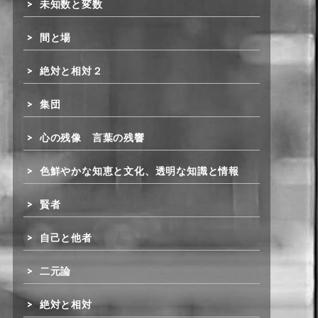
未知数と変数
間と場
絶対と相対２
集団
心の残像 言葉の残響
色鮮やかな知恵と文化、透明な知識と情報
賢者
自己と他者
二元論
絶対と相対